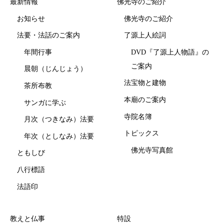
最新情報
佛光寺のご紹介
お知らせ
佛光寺のご紹介
法要・法話のご案内
了源上人絵詞
年間行事
DVD『了源上人物語』の
ご案内
晨朝（じんじょう）
法宝物と建物
茶所布教
本廟のご案内
サンガに学ぶ
寺院名簿
月次（つきなみ）法要
トピックス
年次（としなみ）法要
佛光寺写真館
ともしび
八行標語
法語印
教えと仏事
特設