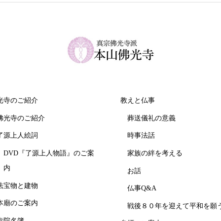
光寺のご紹介
教えと仏事
佛光寺のご紹介
葬送儀礼の意義
了源上人絵詞
時事法話
DVD『了源上人物語』のご案
家族の絆を考える
内
お話
法宝物と建物
仏事Q&A
本廟のご案内
戦後８０年を迎えて平和を願
寺院名簿