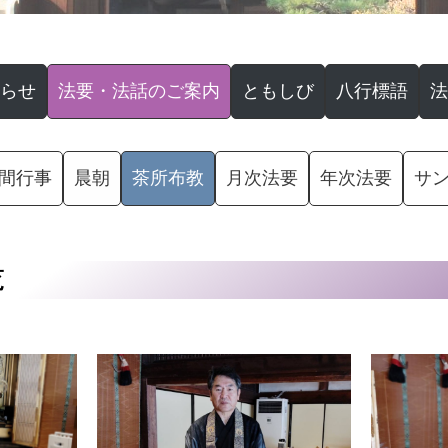
らせ
法要・法話のご案内
ともしび
八行標語
法
間行事
晨朝
茶所布教
月次法要
年次法要
サ
覧