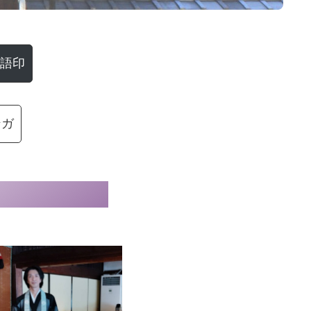
語印
ンガ