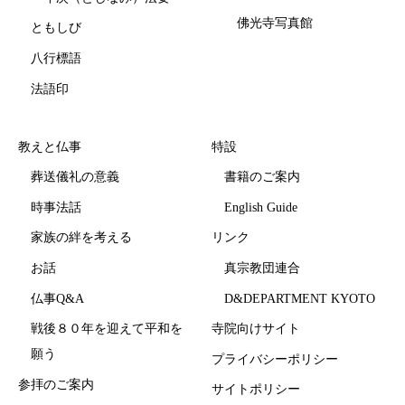
佛光寺写真館
ともしび
八行標語
法語印
教えと仏事
特設
葬送儀礼の意義
書籍のご案内
時事法話
English Guide
家族の絆を考える
リンク
お話
真宗教団連合
仏事Q&A
D&DEPARTMENT KYOTO
戦後８０年を迎えて平和を
寺院向けサイト
願う
プライバシーポリシー
参拝のご案内
サイトポリシー