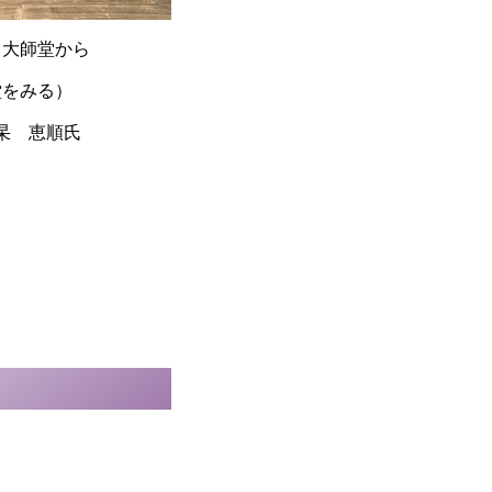
（大師堂から
堂をみる）
杲 恵順氏