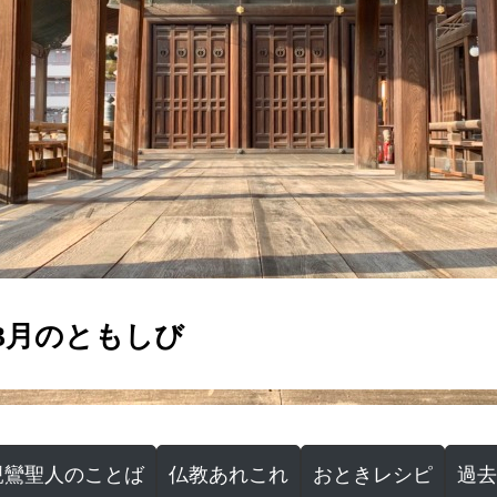
年3月のともしび
親鸞聖人のことば
仏教あれこれ
おときレシピ
過去