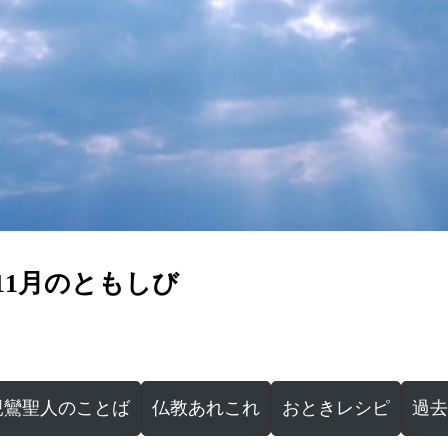
年11月のともしび
親鸞聖人のことば
仏教あれこれ
おときレシピ
過去