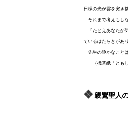
日様の光が雲を突き
それまで考えもしな
「たとえあなたが気
ているはたらきがあ
先生の静かなことば
（機関紙「ともしび
親鸞聖人