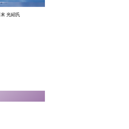
藤末 光紹氏