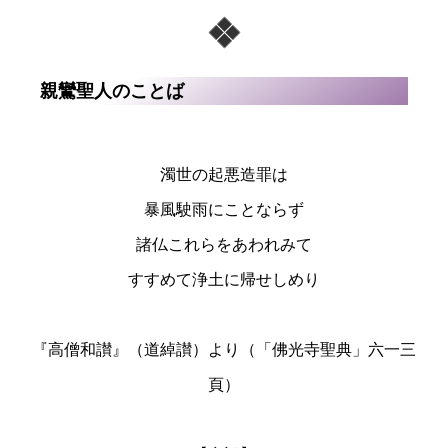
親鸞聖人のことば
濁世の起悪造罪は
暴風駛雨にことならず
諸仏これらをあわれみて
すすめて浄土に帰せしめり
『高僧和讃』（道綽讃）より（「佛光寺聖典」六一三
頁）