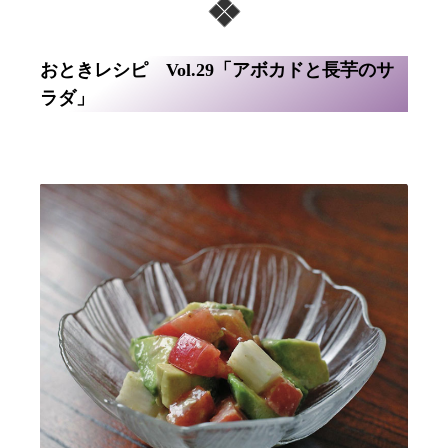
おときレシピ Vol.29「アボカドと長芋のサ
ラダ」