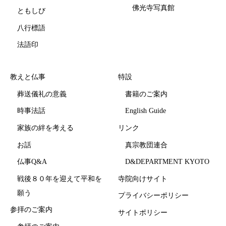
佛光寺写真館
ともしび
八行標語
法語印
教えと仏事
特設
葬送儀礼の意義
書籍のご案内
時事法話
English Guide
家族の絆を考える
リンク
お話
真宗教団連合
仏事Q&A
D&DEPARTMENT KYOTO
戦後８０年を迎えて平和を
寺院向けサイト
願う
プライバシーポリシー
参拝のご案内
サイトポリシー