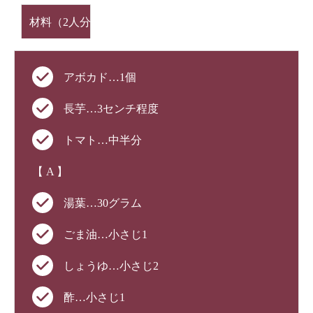
材料（2人分）
アボカド…1個
長芋…3センチ程度
トマト…中半分
【 A 】
湯葉…30グラム
ごま油…小さじ1
しょうゆ…小さじ2
酢…小さじ1