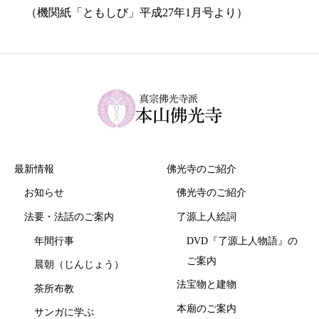
（機関紙「ともしび」平成27年1月号より）
最新情報
佛光寺のご紹介
お知らせ
佛光寺のご紹介
法要・法話のご案内
了源上人絵詞
年間行事
DVD『了源上人物語』の
ご案内
晨朝（じんじょう）
法宝物と建物
茶所布教
本廟のご案内
サンガに学ぶ