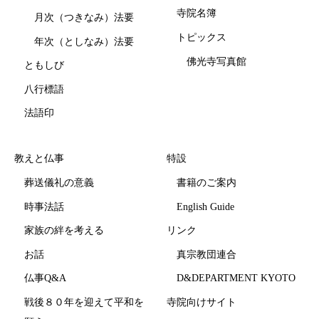
寺院名簿
月次（つきなみ）法要
トピックス
年次（としなみ）法要
佛光寺写真館
ともしび
八行標語
法語印
教えと仏事
特設
葬送儀礼の意義
書籍のご案内
時事法話
English Guide
家族の絆を考える
リンク
お話
真宗教団連合
仏事Q&A
D&DEPARTMENT KYOTO
戦後８０年を迎えて平和を
寺院向けサイト