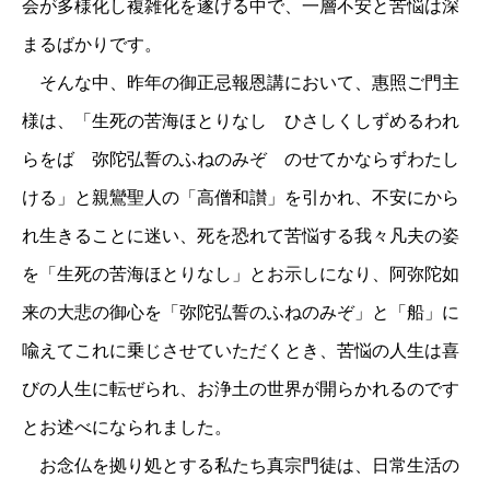
会が多様化し複雑化を遂げる中で、一層不安と苦悩は深
まるばかりです。
そんな中、昨年の御正忌報恩講において、惠照ご門主
様は、「生死の苦海ほとりなし ひさしくしずめるわれ
らをば 弥陀弘誓のふねのみぞ のせてかならずわたし
ける」と親鸞聖人の「高僧和讃」を引かれ、不安にから
れ生きることに迷い、死を恐れて苦悩する我々凡夫の姿
を「生死の苦海ほとりなし」とお示しになり、阿弥陀如
来の大悲の御心を「弥陀弘誓のふねのみぞ」と「船」に
喩えてこれに乗じさせていただくとき、苦悩の人生は喜
びの人生に転ぜられ、お浄土の世界が開らかれるのです
とお述べになられました。
お念仏を拠り処とする私たち真宗門徒は、日常生活の