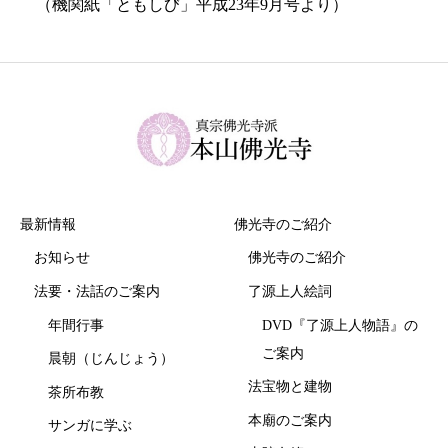
（機関紙「ともしび」平成23年9月号より）
最新情報
佛光寺のご紹介
お知らせ
佛光寺のご紹介
法要・法話のご案内
了源上人絵詞
年間行事
DVD『了源上人物語』の
ご案内
晨朝（じんじょう）
法宝物と建物
茶所布教
本廟のご案内
サンガに学ぶ