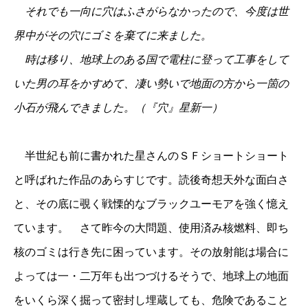
それでも一向に穴はふさがらなかったので、今度は世
界中がその穴にゴミを棄てに来ました。
時は移り、地球上のある国で電柱に登って工事をして
いた男の耳をかすめて、凄い勢いで地面の方から一箇の
小石が飛んできました。（『穴』星新一）
半世紀も前に書かれた星さんのＳＦショートショート
と呼ばれた作品のあらすじです。読後奇想天外な面白さ
と、その底に覗く戦慄的なブラックユーモアを強く憶え
ています。 さて昨今の大問題、使用済み核燃料、即ち
核のゴミは行き先に困っています。その放射能は場合に
よっては一・二万年も出つづけるそうで、地球上の地面
をいくら深く掘って密封し埋蔵しても、危険であること