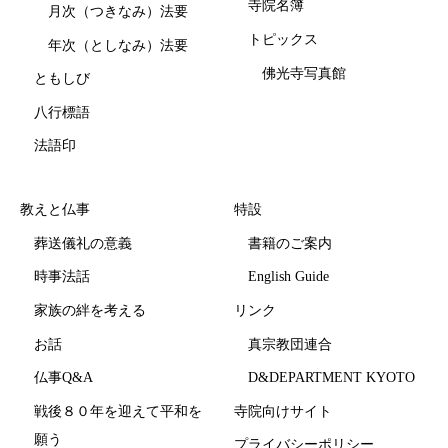
寺院名簿
月次（つきなみ）法要
トピックス
年次（としなみ）法要
佛光寺写真館
ともしび
八行標語
法語印
教えと仏事
特設
葬送儀礼の意義
書籍のご案内
時事法話
English Guide
家族の絆を考える
リンク
お話
真宗教団連合
仏事Q&A
D&DEPARTMENT KYOTO
戦後８０年を迎えて平和を
寺院向けサイト
願う
プライバシーポリシー