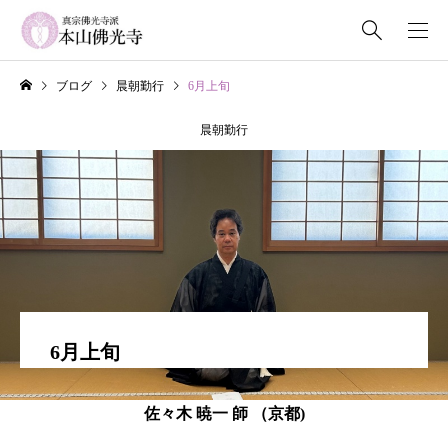
ブログ
晨朝勤行
6月上旬
晨朝勤行
6月上旬
佐々木 暁一 師 （京都)