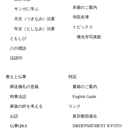
本廟のご案内
サンガに学ぶ
寺院名簿
月次（つきなみ）法要
トピックス
年次（としなみ）法要
佛光寺写真館
ともしび
八行標語
法語印
教えと仏事
特設
葬送儀礼の意義
書籍のご案内
時事法話
English Guide
家族の絆を考える
リンク
お話
真宗教団連合
仏事Q&A
D&DEPARTMENT KYOTO