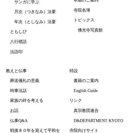
本廟のご案内
サンガに学ぶ
寺院名簿
月次（つきなみ）法要
トピックス
年次（としなみ）法要
佛光寺写真館
ともしび
八行標語
法語印
教えと仏事
特設
葬送儀礼の意義
書籍のご案内
時事法話
English Guide
家族の絆を考える
リンク
お話
真宗教団連合
仏事Q&A
D&DEPARTMENT KYOTO
戦後８０年を迎えて平和を
寺院向けサイト