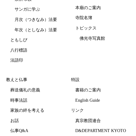
本廟のご案内
サンガに学ぶ
寺院名簿
月次（つきなみ）法要
トピックス
年次（としなみ）法要
佛光寺写真館
ともしび
八行標語
法語印
教えと仏事
特設
葬送儀礼の意義
書籍のご案内
時事法話
English Guide
家族の絆を考える
リンク
お話
真宗教団連合
仏事Q&A
D&DEPARTMENT KYOTO