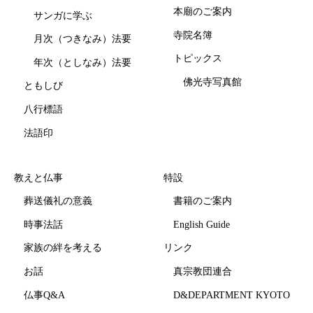
本廟のご案内
サンガに学ぶ
寺院名簿
月次（つきなみ）法要
トピックス
年次（としなみ）法要
佛光寺写真館
ともしび
八行標語
法語印
教えと仏事
特設
葬送儀礼の意義
書籍のご案内
時事法話
English Guide
家族の絆を考える
リンク
お話
真宗教団連合
仏事Q&A
D&DEPARTMENT KYOTO