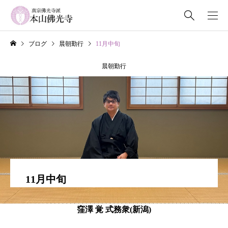
ブログ
晨朝勤行
11月中旬
晨朝勤行
11月中旬
窪澤 覚 式務衆(新潟)